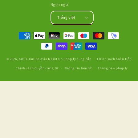
Ngôn ngữ
Tiếng việt
Phương
thức
thanh
toán
© 2026,
AWTC Online Asia Markt
Do Shopify cung cấp
Chính sách hoàn tiền
Chính sách quyền riêng tư
Thông tin liên hệ
Thông báo pháp lý