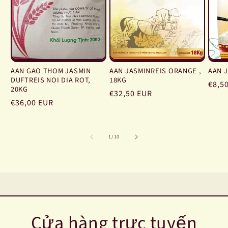
AAN GAO THOM JASMIN
AAN JASMINREIS ORANGE ,
AAN J
DUFTREIS NOI DIA ROT,
18KG
Giá
€8,5
20KG
Giá
€32,50 EUR
thôn
Giá
€36,00 EUR
thông
thư
thông
thường
thường
trong
1
/
10
số
Cửa hàng trực tuyến