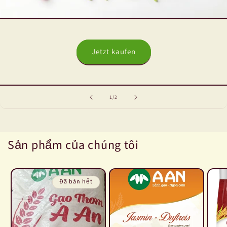
Jetzt kaufen
trong
1
/
2
số
Sản phẩm của chúng tôi
Đã bán hết